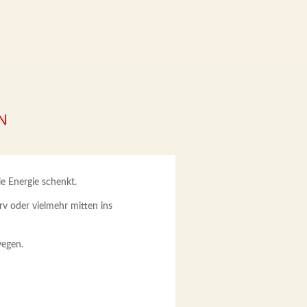
N
ie Energie schenkt.
rv oder vielmehr mitten ins
wegen.